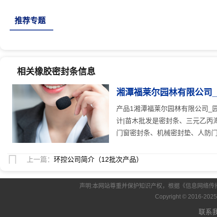
推荐专题
相关橡胶密封条信息
湘潭福莱尔园林有限公司_
注
产品1湘潭福莱尔园林有限公司_
计|苗木批发是密封条、三元乙丙
门窗密封条、机械密封垫、人防门 .
上一篇：
环控公司简介（12批次产品）
声明:本网站尊重并保护知识产权，根据《信息网络传
Copyright © 2016
联系我们